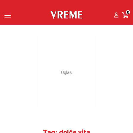
0
Tag: dolče vita