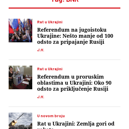
Rat u Ukrajini
Referendum na jugoistoku
Ukrajine: Nešto manje od 100
odsto za pripajanje Rusiji
J.H.
Rat u Ukrajini
Referendum u proruskim
oblastima u Ukrajini: Oko 90
odsto za priključenje Rusiji
J.H.
U novom broju
Rat u Ukrajini: Zemlja gori od