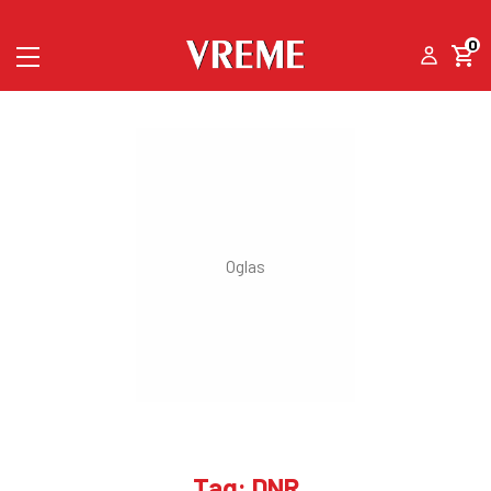
0
Tag: DNR