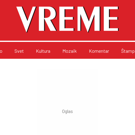
o
Svet
Kultura
Mozaik
Komentar
Štampa