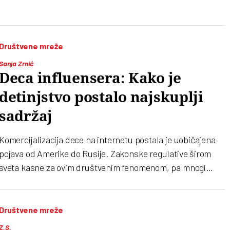
Društvene mreže
Sanja Zrnić
Deca influensera: Kako je
detinjstvo postalo najskuplji
sadržaj
Komercijalizacija dece na internetu postala je uobičajena
pojava od Amerike do Rusije. Zakonske regulative širom
sveta kasne za ovim društvenim fenomenom, pa mnogi
roditelji prelaze granice u eksponiranju svoje dece na
društvenim mrežama. “Komercijalizacija je mač sa dve
oštrice, jer dok javnost zvanično osuđuje roditelje
Društvene mreže
influensere, publika je zapravo gladna takvog sadržaja”,
Z.S.