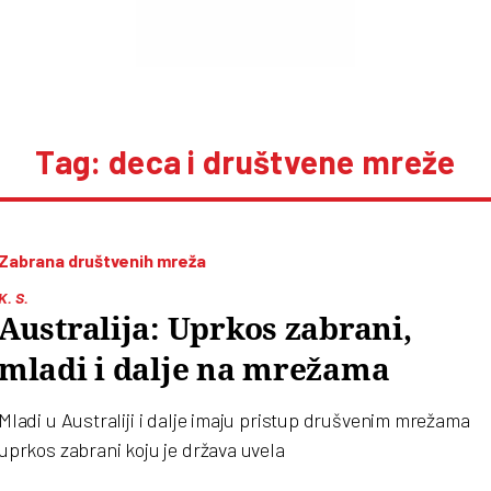
Tag: deca i društvene mreže
Zabrana društvenih mreža
K. S.
Australija: Uprkos zabrani,
mladi i dalje na mrežama
Mladi u Australiji i dalje imaju pristup drušvenim mrežama
uprkos zabrani koju je država uvela