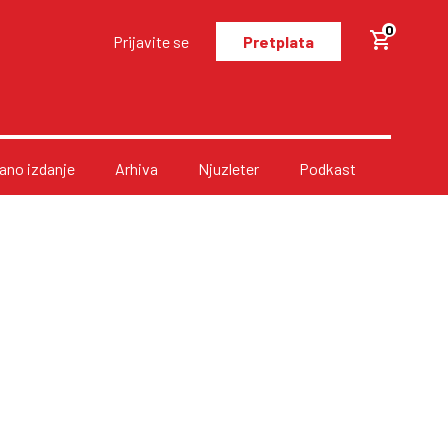
0
Prijavite se
Pretplata
no izdanje
Arhiva
Njuzleter
Podkast