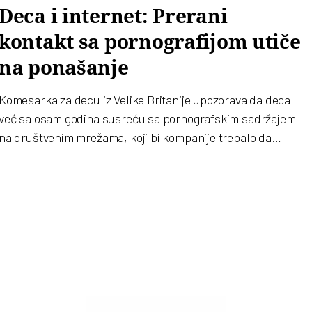
kaže za “Vreme” edukatorka o bezbednosti dece na internet
Deca i internet: Prerani
Katarina Jonev
kontakt sa pornografijom utiče
na ponašanje
Komesarka za decu iz Velike Britanije upozorava da deca
već sa osam godina susreću sa pornografskim sadržajem
na društvenim mrežama, koji bi kompanije trebalo da
uklanjaju. Srbija sa druge strane prednjači po broju dece
mlađe od 13 godina koji imaju profile na društvenim
mrežama. Neophodna je edukacija roditelja, kako bi umeli
da se uhvate u koštac sa izazovima novog doba