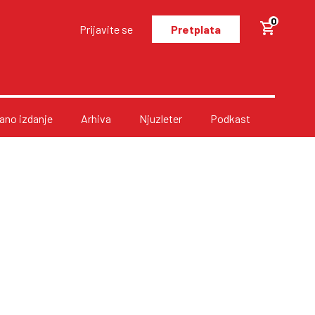
0
Prijavite se
Pretplata
no izdanje
Arhiva
Njuzleter
Podkast