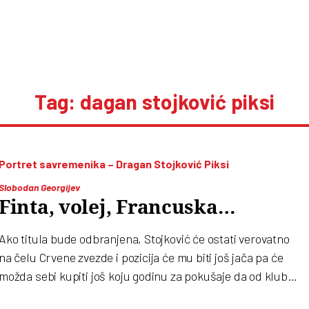
Tag: dagan stojković piksi
Portret savremenika – Dragan Stojković Piksi
Slobodan Georgijev
Finta, volej, Francuska…
Ako titula bude odbranjena, Stojković će ostati verovatno
na čelu Crvene zvezde i pozicija će mu biti još jača pa će
možda sebi kupiti još koju godinu za pokušaje da od kluba
napravi nešto "evropsko". Ako se to ne dogodi, sasvim je