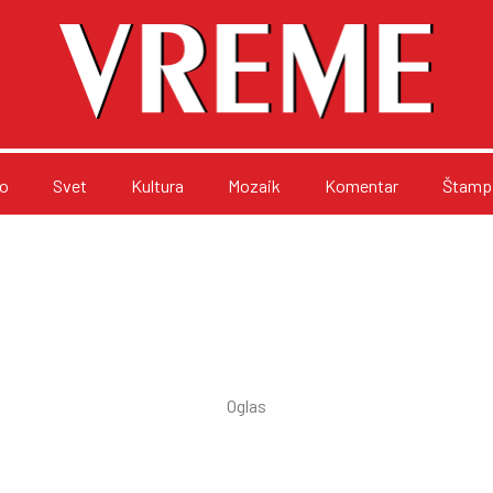
o
Svet
Kultura
Mozaik
Komentar
Štampa