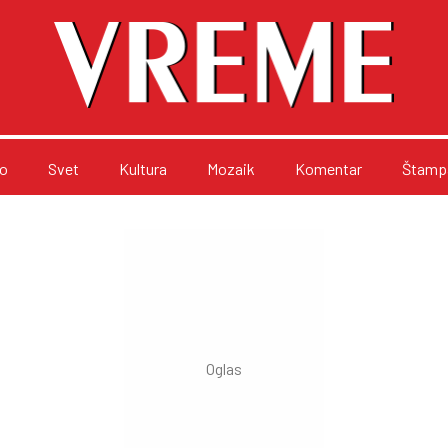
o
Svet
Kultura
Mozaik
Komentar
Štampa