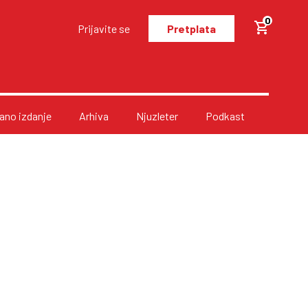
0
Prijavite se
Pretplata
no izdanje
Arhiva
Njuzleter
Podkast