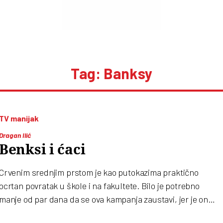
Tag: Banksy
TV manijak
Dragan Ilić
Benksi i ćaci
Crvenim srednjim prstom je kao putokazima praktično
ocrtan povratak u škole i na fakultete. Bilo je potrebno
manje od par dana da se ova kampanja zaustavi, jer je ona
praktično političko samoubistvo