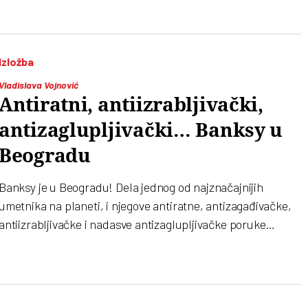
Izložba
Vladislava Vojnović
Antiratni, antiizrabljivački,
antizaglupljivački… Banksy u
Beogradu
Banksy je u Beogradu! Dela jednog od najznačajnijih
umetnika na planeti, i njegove antiratne, antizagađivačke,
antiizrabljivačke i nadasve antizaglupljivačke poruke
predstavlja slovenačka galerija „Deva Puri“, koja je pre 12
godina dovela i Pikasa