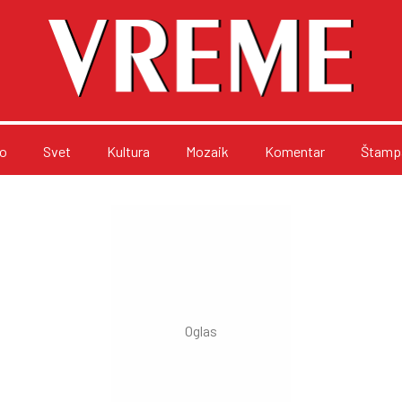
o
Svet
Kultura
Mozaik
Komentar
Štampa