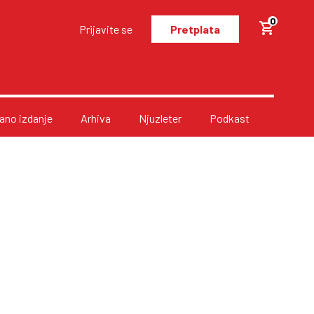
0
Prijavite se
Pretplata
no izdanje
Arhiva
Njuzleter
Podkast