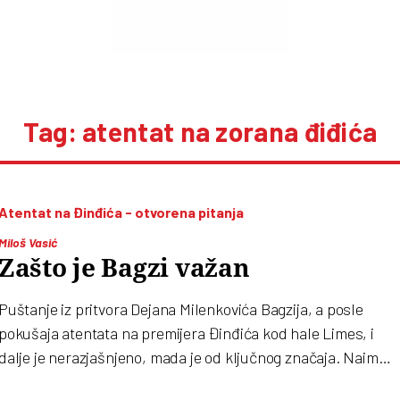
Tag: atentat na zorana điđića
Atentat na Đinđića - otvorena pitanja
Miloš Vasić
Zašto je Bagzi važan
Puštanje iz pritvora Dejana Milenkovića Bagzija, a posle
pokušaja atentata na premijera Đinđića kod hale Limes, i
dalje je nerazjašnjeno, mada je od ključnog značaja. Naime,
razlika između tri dana – koliko je Bagzi ostao u pritvoru – i