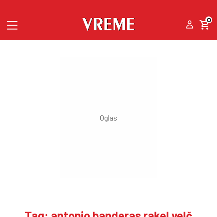
0
Tag: antonio banderas rakel velč