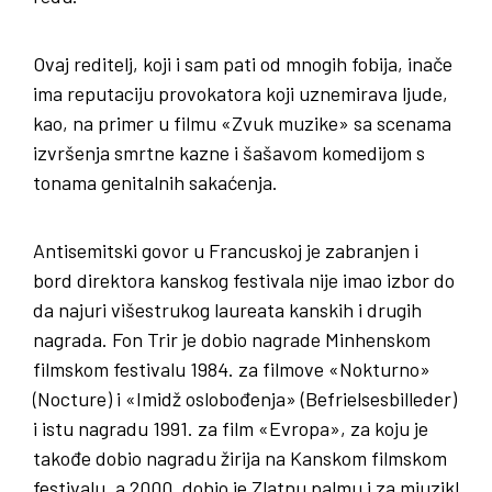
Ovaj reditelj, koji i sam pati od mnogih fobija, inače
ima reputaciju provokatora koji uznemirava ljude,
kao, na primer u filmu «Zvuk muzike» sa scenama
izvršenja smrtne kazne i šašavom komedijom s
tonama genitalnih sakaćenja.
Antisemitski govor u Francuskoj je zabranjen i
bord direktora kanskog festivala nije imao izbor do
da najuri višestrukog laureata kanskih i drugih
nagrada. Fon Trir je dobio nagrade Minhenskom
filmskom festivalu 1984. za filmove «Nokturno»
(Nocture) i «Imidž oslobođenja» (Befrielsesbilleder)
i istu nagradu 1991. za film «Evropa», za koju je
takođe dobio nagradu žirija na Kanskom filmskom
festivalu, a 2000. dobio je Zlatnu palmu i za mjuzikl