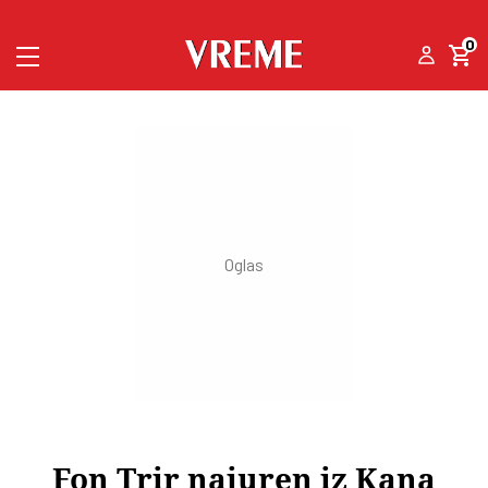
0
Fon Trir najuren iz Kana