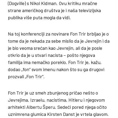
(Dogville) s Nikol Kidman. Ovu kritiku mračne
strane američkog društva je i naša televizijska
publika više puta mogla da vidi.
Na toj konferenciji za novinare Fon Trir brbljao je o
tome da je nekada za sebe mislio da je Jevrejin i da
je bio veoma srećan kao Jevrejin, ali da je posle
otkrio da je u stvari nacista – pošto njegova
familija ima nemačko poreklo. Fon Trir je, kažu,
dodao „fon“ svom imenu nakon što su ga drugovi
prozvali „Fon Trir“.
Fon Trir je uz smeh zbunjenog pričao nešto o
Jevrejima, Izraelu, nacistima, Hitleru i njegovom
arhitekti Albertu Šperu. Sedeći pored njega očito
uznimrena glumica Kirsten Danst je vrtela glavom.