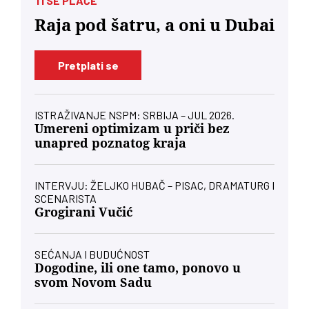
TI SE PLAČE
Raja pod šatru, a oni u Dubai
Pretplati se
ISTRAŽIVANJE NSPM: SRBIJA – JUL 2026.
Umereni optimizam u priči bez
unapred poznatog kraja
INTERVJU: ŽELJKO HUBAČ – PISAC, DRAMATURG I
SCENARISTA
Grogirani Vučić
SEĆANJA I BUDUĆNOST
Dogodine, ili one tamo, ponovo u
svom Novom Sadu