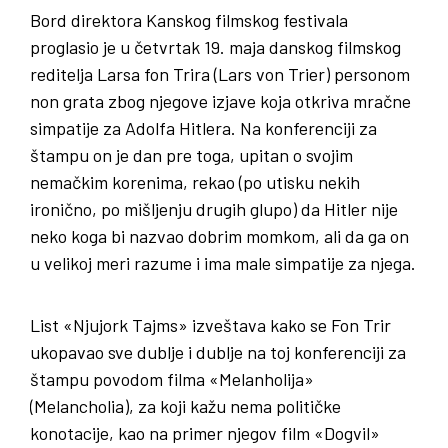
Bord direktora Kanskog filmskog festivala
proglasio je u četvrtak 19. maja danskog filmskog
reditelja Larsa fon Trira (Lars von Trier) personom
non grata zbog njegove izjave koja otkriva mračne
simpatije za Adolfa Hitlera. Na konferenciji za
štampu on je dan pre toga, upitan o svojim
nemačkim korenima, rekao (po utisku nekih
ironično, po mišljenju drugih glupo) da Hitler nije
neko koga bi nazvao dobrim momkom, ali da ga on
u velikoj meri razume i ima male simpatije za njega.
List «Njujork Tajms» izveštava kako se Fon Trir
ukopavao sve dublje i dublje na toj konferenciji za
štampu povodom filma «Melanholija»
(Melancholia), za koji kažu nema političke
konotacije, kao na primer njegov film «Dogvil»