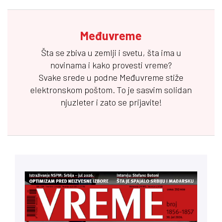
Međuvreme
Šta se zbiva u zemlji i svetu, šta ima u
novinama i kako provesti vreme?
Svake srede u podne
Međuvreme
stiže
elektronskom poštom. To je sasvim solidan
njuzleter i zato se prijavite!