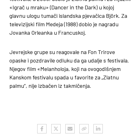
«Igrač u mraku» (Dancer in the Dark) u kojoj
glavnu ulogu tumači islandska pjevačica Björk. Za
televizijski film Medeja (1988) dobio je nagradu
Jovanka Orleanka u Francuskoj.
Jevrejske grupe su reagovale na Fon Trirove
opaske i pozdravile odluku da ga udalje s festivala.
Njegov film «Melanholoja, koji na ovogodišnjem
Kanskom festivalu spada u favorite za „Zlatnu
palmu“, nije izbačen iz takmičenja.