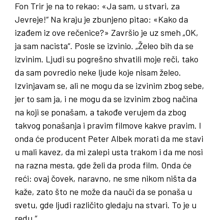
Fon Trir je na to rekao: «Ja sam, u stvari, za
Jevreje!“ Na kraju je zbunjeno pitao: «Kako da
izađem iz ove rečenice?» Završio je uz smeh „OK,
ja sam nacista“. Posle se izvinio. „Želeo bih da se
izvinim. Ljudi su pogrešno shvatili moje reči, tako
da sam povredio neke ljude koje nisam želeo.
Izvinjavam se, ali ne mogu da se izvinim zbog sebe,
jer to sam ja, i ne mogu da se izvinim zbog načina
na koji se ponašam, a takođe verujem da zbog
takvog ponašanja i pravim filmove kakve pravim. I
onda će producent Peter Albek morati da me stavi
u mali kavez, da mi zalepi usta trakom i da me nosi
na razna mesta, gde želi da proda film. Onda će
reći: ovaj čovek, naravno, ne sme nikom ništa da
kaže, zato što ne može da nauči da se ponaša u
svetu, gde ljudi različito gledaju na stvari. To je u
redu.“