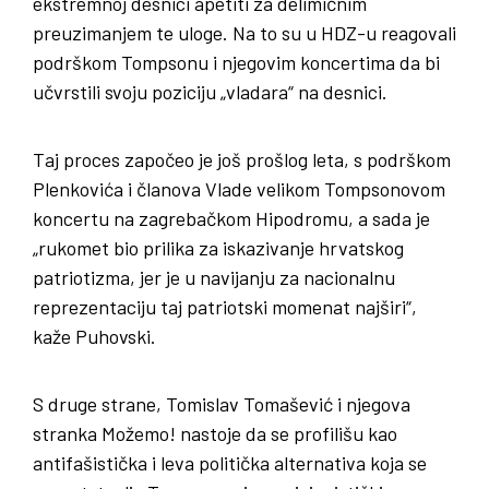
ekstremnoj desnici apetiti za delimičnim
preuzimanjem te uloge. Na to su u HDZ-u reagovali
podrškom Tompsonu i njegovim koncertima da bi
učvrstili svoju poziciju „vladara“ na desnici.
Taj proces započeo je još prošlog leta, s podrškom
Plenkovića i članova Vlade velikom Tompsonovom
koncertu na zagrebačkom Hipodromu, a sada je
„rukomet bio prilika za iskazivanje hrvatskog
patriotizma, jer je u navijanju za nacionalnu
reprezentaciju taj patriotski momenat najširi“,
kaže Puhovski.
S druge strane, Tomislav Tomašević i njegova
stranka Možemo! nastoje da se profilišu kao
antifašistička i leva politička alternativa koja se