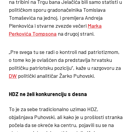
na tribini na Trgu bana Jelačića bili samo statisti u
političkom sporu gradonačelnika Tomislava
Tomaševića na jednoj, i premijera Andreja
Plenkovića i stvarne zvezde večeri
Marka
Perkovića Tompsona
na drugoj strani.
„Pre svega tu se radi o kontroli nad patriotizmom,
o tome ko je ovlašćen da predstavlja hrvatsku
političku patriotsku poziciju“, kaže u razgovoru za
DW
politički analitičar Žarko Puhovski.
HDZ ne želi konkurenciju s desna
To je za sebe tradicionalno uzimao HDZ,
objašnjava Puhovski, ali kako je u prošlosti stranka
počela da se okreće ka centru, pojavili su se na