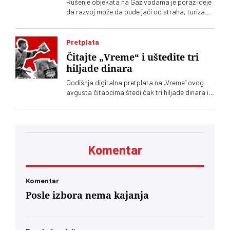
Rušenje objekata na Gazivodama je poraz ideje
da razvoj može da bude jači od straha, turizam
održiviji od konflikta. Da ljudi mogu da ostanu
zato što vide budućnost, a ne zato što nemaju
gde da odu. Da drugi, poput mene, ovde mogu
Pretplata
da dolaze po svoje sopstvene životne lekcije
Čitajte „Vreme“ i uštedite tri
hiljade dinara
Godišnja digitalna pretplata na „Vreme“ ovog
avgusta čitaocima štedi čak tri hiljade dinara i
velika je podrška nezavisnom novinarstvu
Komentar
Komentar
Posle izbora nema kajanja