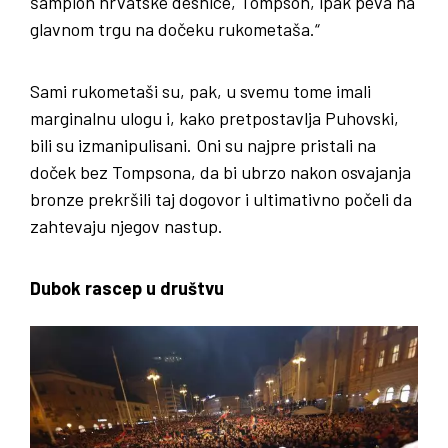
šampion hrvatske desnice, Tompson, ipak peva na
glavnom trgu na dočeku rukometaša.“
Sami rukometaši su, pak, u svemu tome imali
marginalnu ulogu i, kako pretpostavlja Puhovski,
bili su izmanipulisani. Oni su najpre pristali na
doček bez Tompsona, da bi ubrzo nakon osvajanja
bronze prekršili taj dogovor i ultimativno počeli da
zahtevaju njegov nastup.
Dubok rascep u društvu