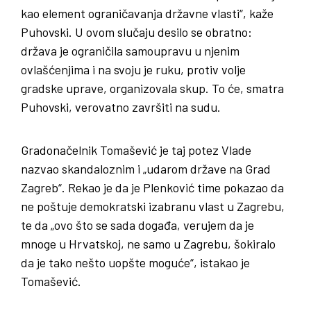
kao element ograničavanja državne vlasti“, kaže
Puhovski. U ovom slučaju desilo se obratno:
država je ograničila samoupravu u njenim
ovlašćenjima i na svoju je ruku, protiv volje
gradske uprave, organizovala skup. To će, smatra
Puhovski, verovatno završiti na sudu.
Gradonačelnik Tomašević je taj potez Vlade
nazvao skandaloznim i „udarom države na Grad
Zagreb“. Rekao je da je Plenković time pokazao da
ne poštuje demokratski izabranu vlast u Zagrebu,
te da „ovo što se sada događa, verujem da je
mnoge u Hrvatskoj, ne samo u Zagrebu, šokiralo
da je tako nešto uopšte moguće“, istakao je
Tomašević.