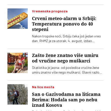
Vremenska prognoza
Crveni meteo-alarm u Srbiji:
Temperatura ponovo do 40
stepeni
Nakon tropske noći, Srbiju čeka još jedan vreo
dan. RHMZ je za utorak, 4. avgust, izdao
upozorenje na crveni meteo-alarm. Vrhunac
toplotnog talasa nam tek predstoji
Zašto žene znatno više umiru
od vrućine nego muškarci
Statistika je jasna: od posledica vrućine žene
umiru znatno više nego muškarci. Glavni razlog,
međutim, nije biologija
Na licu mesta
San o Gazivodama na liticama
Berima: Hodala sam po nebu
iznad Kosova