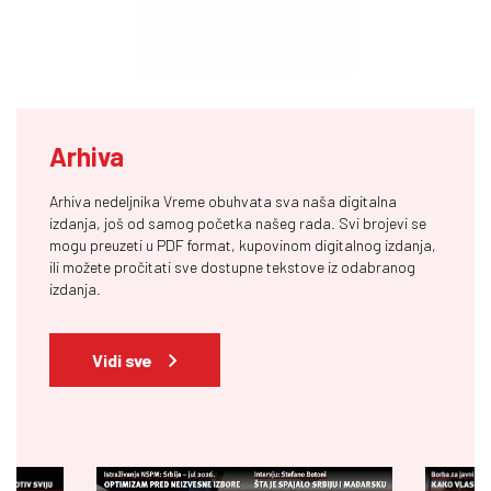
Arhiva
Arhiva nedeljnika Vreme obuhvata sva naša digitalna
izdanja, još od samog početka našeg rada. Svi brojevi se
mogu preuzeti u PDF format, kupovinom digitalnog izdanja,
ili možete pročitati sve dostupne tekstove iz odabranog
izdanja.
Vidi sve