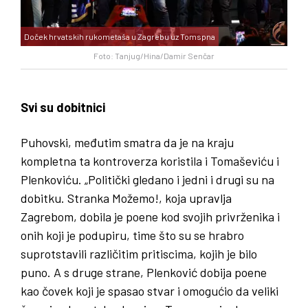
Doček hrvatskih rukometaša u Zagrebu uz Tomspna
Foto: Tanjug/Hina/Damir Senčar
Svi su dobitnici
Puhovski, međutim smatra da je na kraju
kompletna ta kontroverza koristila i Tomaševiću i
Plenkoviću. „Politički gledano i jedni i drugi su na
dobitku. Stranka Možemo!, koja upravlja
Zagrebom, dobila je poene kod svojih privrženika i
onih koji je podupiru, time što su se hrabro
suprotstavili različitim pritiscima, kojih je bilo
puno. A s druge strane, Plenković dobija poene
kao čovek koji je spasao stvar i omogućio da veliki