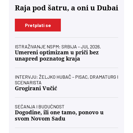
Raja pod šatru, a oni u Dubai
Pretplati se
ISTRAŽIVANJE NSPM: SRBIJA – JUL 2026.
Umereni optimizam u priči bez
unapred poznatog kraja
INTERVJU: ŽELJKO HUBAČ – PISAC, DRAMATURG I
SCENARISTA
Grogirani Vučić
SEĆANJA I BUDUĆNOST
Dogodine, ili one tamo, ponovo u
svom Novom Sadu