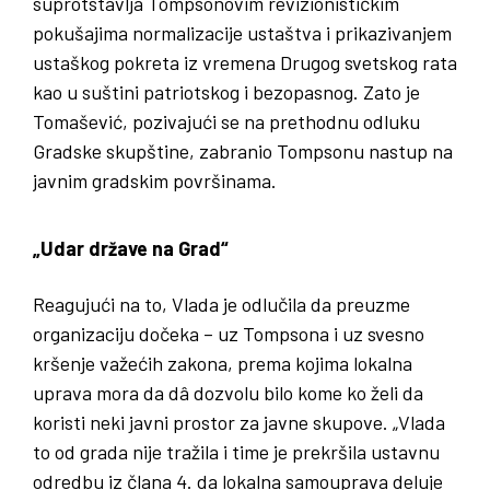
suprotstavlja Tompsonovim revizionističkim
pokušajima normalizacije ustaštva i prikazivanjem
ustaškog pokreta iz vremena Drugog svetskog rata
kao u suštini patriotskog i bezopasnog. Zato je
Tomašević, pozivajući se na prethodnu odluku
Gradske skupštine, zabranio Tompsonu nastup na
javnim gradskim površinama.
„Udar države na Grad“
Reagujući na to, Vlada je odlučila da preuzme
organizaciju dočeka – uz Tompsona i uz svesno
kršenje važećih zakona, prema kojima lokalna
uprava mora da dâ dozvolu bilo kome ko želi da
koristi neki javni prostor za javne skupove. „Vlada
to od grada nije tražila i time je prekršila ustavnu
odredbu iz člana 4. da lokalna samouprava deluje