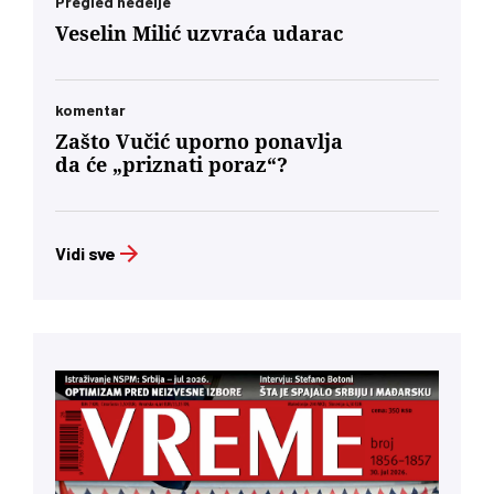
Pregled nedelje
Veselin Milić uzvraća udarac
komentar
Zašto Vučić uporno ponavlja
da će „priznati poraz“?
Vidi sve