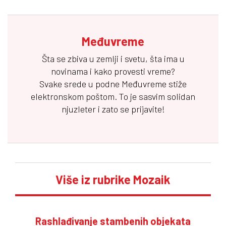
Međuvreme
Šta se zbiva u zemlji i svetu, šta ima u
novinama i kako provesti vreme?
Svake srede u podne
Međuvreme
stiže
elektronskom poštom. To je sasvim solidan
njuzleter i zato se prijavite!
Više iz rubrike Mozaik
Rashlađivanje stambenih objekata