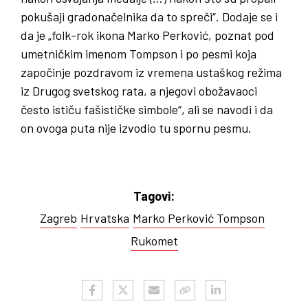
pokušaji gradonačelnika da to spreči“. Dodaje se i
da je „folk-rok ikona Marko Perković, poznat pod
umetničkim imenom Tompson i po pesmi koja
započinje pozdravom iz vremena ustaškog režima
iz Drugog svetskog rata, a njegovi obožavaoci
često ističu fašističke simbole“, ali se navodi i da
on ovoga puta nije izvodio tu spornu pesmu.
Tagovi:
Zagreb
Hrvatska
Marko Perković Tompson
Rukomet