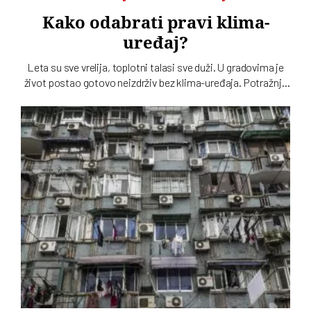
Kako odabrati pravi klima-
uređaj?
Leta su sve vrelija, toplotni talasi sve duži. U gradovima je
život postao gotovo neizdrživ bez klima-uređaja. Potražnja
je sve veća, ponuda uređaja ogromna. Kako se opredeliti za
pravi? Na šta treba obratiti pažnju?