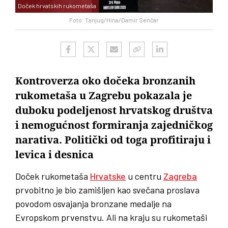
Doček hrvatskih rukometaša
Foto: Tanjug/Hina/Damir Senčar
Kontroverza oko dočeka bronzanih
rukometaša u Zagrebu pokazala je
duboku podeljenost hrvatskog društva
i nemogućnost formiranja zajedničkog
narativa. Politički od toga profitiraju i
levica i desnica
Doček rukometaša
Hrvatske
u centru
Zagreba
prvobitno je bio zamišljen kao svečana proslava
povodom osvajanja bronzane medalje na
Evropskom prvenstvu. Ali na kraju su rukometaši