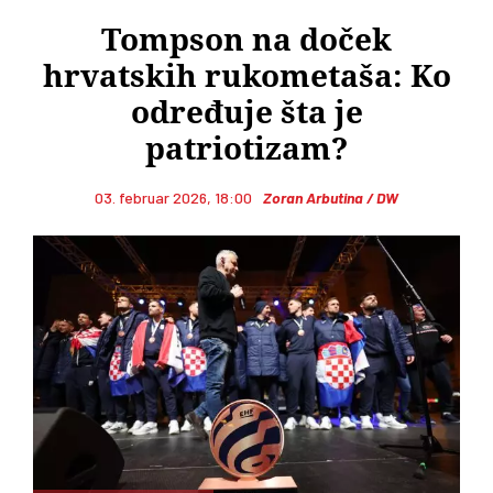
Tompson na doček
hrvatskih rukometaša: Ko
određuje šta je
patriotizam?
03. februar 2026, 18:00
Zoran Arbutina / DW