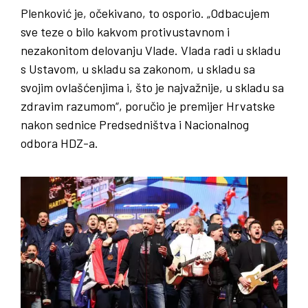
Plenković je, očekivano, to osporio. „Odbacujem
sve teze o bilo kakvom protivustavnom i
nezakonitom delovanju Vlade. Vlada radi u skladu
s Ustavom, u skladu sa zakonom, u skladu sa
svojim ovlašćenjima i, što je najvažnije, u skladu sa
zdravim razumom“, poručio je premijer Hrvatske
nakon sednice Predsedništva i Nacionalnog
odbora HDZ-a.