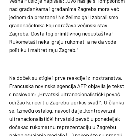
Vesna Pusić je napisala: „Ovo nasilje s Tompsonom
nad građankama i građanima Zagreba mora već
jednom da prestane! Ne želimo ga! Izabrali smo
gradonačelnika koji odražava većinski stav
Zagreba. Dosta tog primitivnog neoustaštva!
Rukometaši neka igraju rukomet, a ne da vode
politiku i maltretiraju Zagreb.“
Na doček su stigle i prve reakcije iz inostranstva.
Francuska novinska agencija AFP objavila je tekst
s naslovom: „Hrvatski ultranacionalistički pevač
održao koncert u Zagrebu uprkos svađi“. U članku
se, između ostalog, navodi da je „kontroverzni
ultranacionalistički hrvatski pevač u ponedeljak
dočekao rukometnu reprezentaciju u Zagrebu
nakon osvajanja medalje (…) nakon što su propali