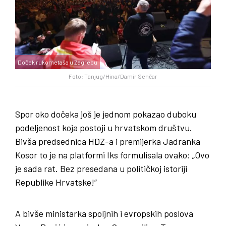
Doček rukometaša u Zagrebu
Foto: Tanjug/Hina/Damir Senčar
Spor oko dočeka još je jednom pokazao duboku
podeljenost koja postoji u hrvatskom društvu.
Bivša predsednica HDZ-a i premijerka Jadranka
Kosor to je na platformi Iks formulisala ovako: „Ovo
je sada rat. Bez presedana u političkoj istoriji
Republike Hrvatske!“
A bivše ministarka spoljnih i evropskih poslova