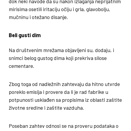
dok neki navode da su nakon izlaganja neprijatnim
mirisima osetili iritaciju očiju i grla, glavobolju,
mučninu i otežano disanje.
Beli gusti dim
Na društvenim mrežama objavljeni su, dodaju, i
snimci belog gustog dima koji prekriva silose
cementare.
Zbog toga od nadležnih zahtevaju da hitno utvrde
poreklo emisija i provere da li je rad fabrike u
potpunosti usklađen sa propisima iz oblasti zaštite
životne sredine i zaštite vazduha.
Poseban zahtev odnosi se na proveru podataka o