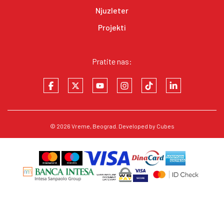
Njuzleter
Projekti
Pratite nas:
© 2026
Vreme
, Beograd. Developed by
Cubes