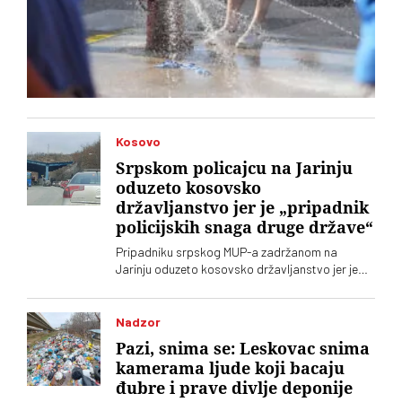
Kosovo
Srpskom policajcu na Jarinju
oduzeto kosovsko
državljanstvo jer je „pripadnik
policijskih snaga druge države“
Pripadniku srpskog MUP-a zadržanom na
Jarinju oduzeto kosovsko državljanstvo jer je
„pripadnik policijskih snaga druge države“
Nadzor
Pazi, snima se: Leskovac snima
kamerama ljude koji bacaju
đubre i prave divlje deponije