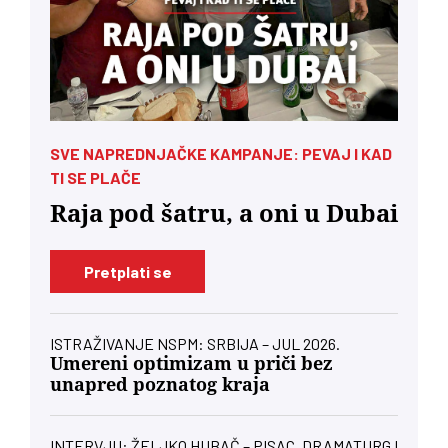
SVE NAPREDNJAČKE KAMPANJE: PEVAJ I KAD
TI SE PLAČE
Raja pod šatru, a oni u Dubai
Pretplati se
ISTRAŽIVANJE NSPM: SRBIJA – JUL 2026.
Umereni optimizam u priči bez
unapred poznatog kraja
INTERVJU: ŽELJKO HUBAČ – PISAC, DRAMATURG I