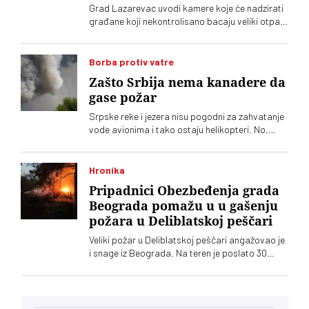
Grad Lazarevac uvodi kamere koje će nadzirati
građane koji nekontrolisano bacaju veliki otpad.
Grad na ovaj način pokušava da reši problem
divljih deponija
Borba protiv vatre
Zašto Srbija nema kanadere da
gase požar
Srpske reke i jezera nisu pogodni za zahvatanje
vode avionima i tako ostaju helikopteri. No,
vatrena stihija poput one u Deliblatskoj peščari
ne može da se pobedi samo iz vazduha
Hronika
Pripadnici Obezbeđenja grada
Beograda pomažu u u gašenju
požara u Deliblatskoj peščari
Veliki požar u Deliblatskoj peščari angažovao je
i snage iz Beograda. Na teren je poslato 30
pripadnika Obezbeđenja grada Beograda sa
devet terenskih vozila, a najugroženije je
područje Šumarka