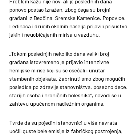
Problem kažu nije nov, ali je poslednjih dana
ponovo postao izražen, zbog čega su brojni
građani iz Beočina, Sremske Kamenice, Popovice,
Ledinaca i drugih okolnih naselja prijavili prisustvo
jakih i neuobičajenih mirisa u vazduhu.
„Tokom poslednjih nekoliko dana veliki broj
građana istovremeno je prijavio intenzivne
hemijske mirise koji su se osećali i unutar
stambenih objekata. Zabrinuti smo zbog mogućih
posledica po zdravlje stanovništva, posebno dece,
starijih osoba i hroničnih bolesnika“, navodi se u
zahtevu upućenom nadležnim organima.
Tvrde da su pojedini stanovnici u više navrata
uočili guste bele emisije iz fabričkog postrojenja,