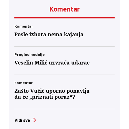
Komentar
Komentar
Posle izbora nema kajanja
Pregled nedelje
Veselin Milić uzvraća udarac
komentar
Zašto Vučić uporno ponavlja
da će „priznati poraz“?
Vidi sve