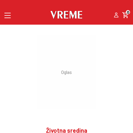
0
Životna sredina