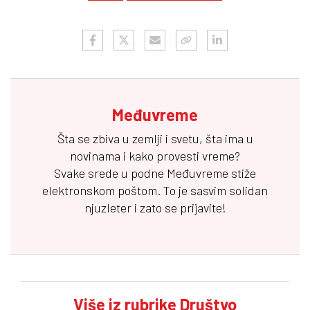
Međuvreme
Šta se zbiva u zemlji i svetu, šta ima u
novinama i kako provesti vreme?
Svake srede u podne
Međuvreme
stiže
elektronskom poštom. To je sasvim solidan
njuzleter i zato se prijavite!
Više iz rubrike Društvo