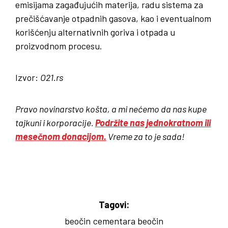
emisijama zagađujućih materija, radu sistema za
prečišćavanje otpadnih gasova, kao i eventualnom
korišćenju alternativnih goriva i otpada u
proizvodnom procesu.
Izvor:
O21.rs
Pravo novinarstvo košta, a mi nećemo da nas kupe
tajkuni i korporacije.
Podržite nas jednokratnom ili
mesečnom donacijom.
Vreme za to je sada!
Tagovi:
beočin
cementara beočin