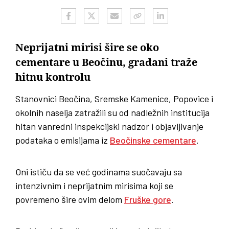
Neprijatni mirisi šire se oko
cementare u Beočinu, građani traže
hitnu kontrolu
Stanovnici Beočina, Sremske Kamenice, Popovice i
okolnih naselja zatražili su od nadležnih institucija
hitan vanredni inspekcijski nadzor i objavljivanje
podataka o emisijama iz
Beočinske cementare
.
Oni ističu da se već godinama suočavaju sa
intenzivnim i neprijatnim mirisima koji se
povremeno šire ovim delom
Fruške gore
.