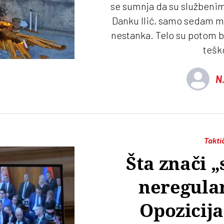
se sumnja da su službenim
Danku Ilić, samo sedam m
nestanka. Telo su potom ba
tešk
N.
Takti
Šta znači 
neregular
Opozicija