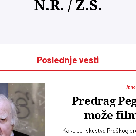
N.R. / Z.S.
Poslednje vesti
Iz n
Predrag Peg
može film
Kako su iskustva Praškog p