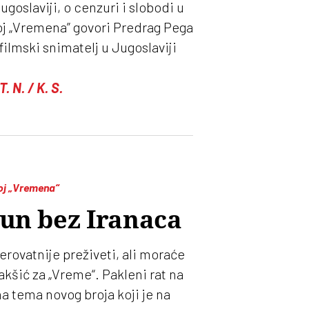
Jugoslaviji, o cenzuri i slobodi u
oj „Vremena” govori Predrag Pega
filmski snimatelj u Jugoslaviji
T. N. / K. S.
oj „Vremena“
un bez Iranaca
erovatnije preživeti, ali moraće
kšić za „Vreme“. Pakleni rat na
a tema novog broja koji je na