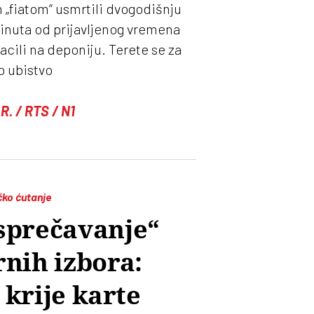
 „fiatom“ usmrtili dvogodišnju
inuta od prijavljenog vremena
cili na deponiju. Terete se za
o ubistvo
R. / RTS / N1
čko ćutanje
„sprečavanje“
nih izbora:
 krije karte