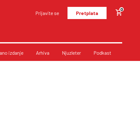
0
Prijavite se
Pretplata
no izdanje
Arhiva
Njuzleter
Podkast