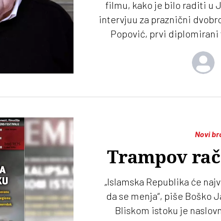
filmu, kako je bilo raditi u 
intervjuu za praznični dvobr
Popović, prvi diplomirani 
Novi br
Trampov rač
„Islamska Republika će najv
da se menja“, piše Boško Ja
Bliskom istoku je naslovn