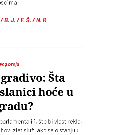
oscima
/ B. J. / F. Š. / N. R
ovog broja
gradivo: Šta
slanici hoće u
gradu?
rlamenta ili, što bi vlast rekla,
hov izlet služi ako se o stanju u