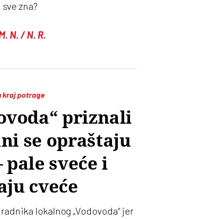
i sve zna?
M. N. / N. R.
 kraj potrage
ovoda“ priznali
ni se opraštaju
 pale sveće i
aju cveće
radnika lokalnog „Vodovoda“ jer