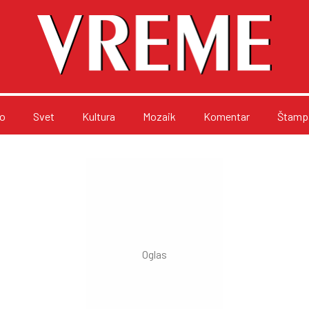
o
Svet
Kultura
Mozaik
Komentar
Štampa