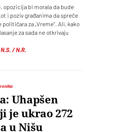
, opozicija bi morala da bude
ot i poziv građanima da spreče
 političara za „Vreme“. Ali, kako
asanje za sada ne otkrivaju
N.S. / N.R.
ronika
a: Uhapšen
ji je ukrao 272
ja u Nišu