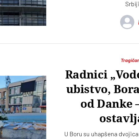
Srbij
Tragičan
Radnici „Vod
ubistvo, Bora
od Danke –
ostavlj
U Boru su uhapšena dvojica 