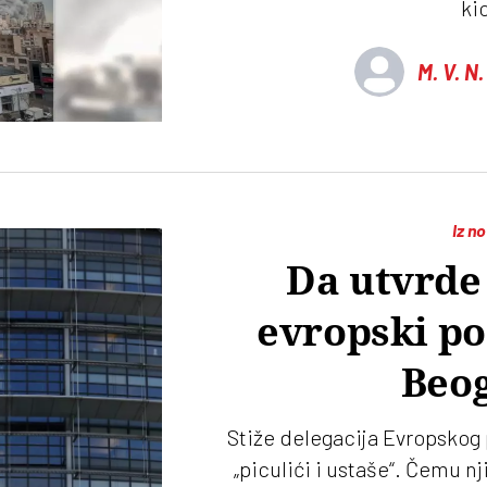
ki
M. V. N. 
Iz n
Da utvrde 
evropski po
Beo
Stiže delegacija Evropskog pa
„piculići i ustaše“. Čemu nji