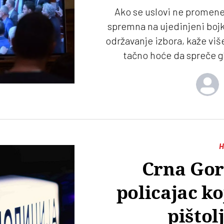
Ako se uslovi ne promene
spremna na ujedinjeni bojk
održavanje izbora, kaže više
tačno hoće da spreče gl
H
Crna Gor
policajac ko
pištol