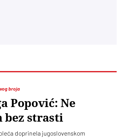
ovog broja
a Popović: Ne
 bez strasti
roleća doprinela jugoslovenskom